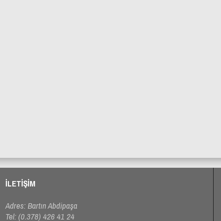
i
Derecik Mahallesi Yol Düzenleme Çalışmaları
ŞKEK
ABDİPAŞA BELEDİYESİ ÜSTYAPI
PROJESİ
İLETİŞİM
Adres: Bartın Abdipaşa
Tel:
(0.378) 426 41 24