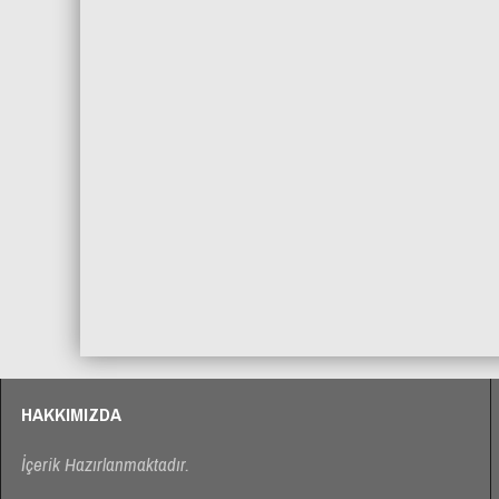
Doğancılar Sokak Yol Düzenlemes
ABDİPAŞA BELEDİYESİ KE
FESTİVALİ 2017
HAKKIMIZDA
İçerik Hazırlanmaktadır.