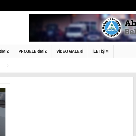
RİMİZ
PROJELERİMİZ
VİDEO GALERİ
İLETİŞİM
Z