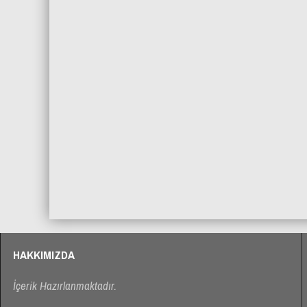
Doğancılar Sokak Yol Düzenlemes
ABDİPAŞA BELEDİYESİ KE
FESTİVALİ 2017
HAKKIMIZDA
İçerik Hazırlanmaktadır.