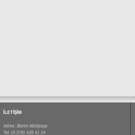
i
Derecik Mahallesi Yol Düzenleme Çalışmaları
ŞKEK
ABDİPAŞA BELEDİYESİ ÜSTYAPI
PROJESİ
İLETİŞİM
Adres: Bartın Abdipaşa
Tel:
(0.378) 426 41 24