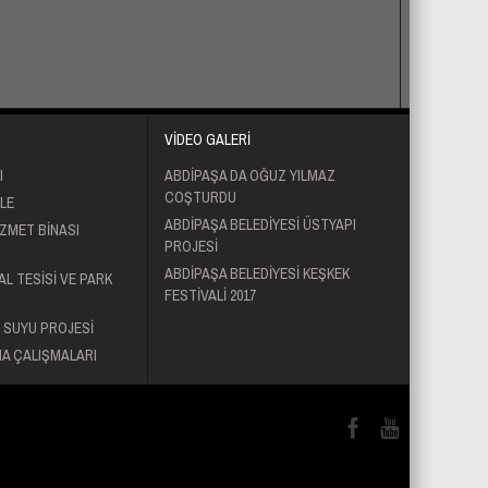
VİDEO GALERİ
I
ABDIPAŞA DA OĞUZ YILMAZ
COŞTURDU
LE
ABDİPAŞA BELEDİYESİ ÜSTYAPI
IZMET BINASI
PROJESİ
ABDİPAŞA BELEDİYESİ KEŞKEK
AL TESISI VE PARK
FESTİVALİ 2017
 SUYU PROJESI
A ÇALIŞMALARI