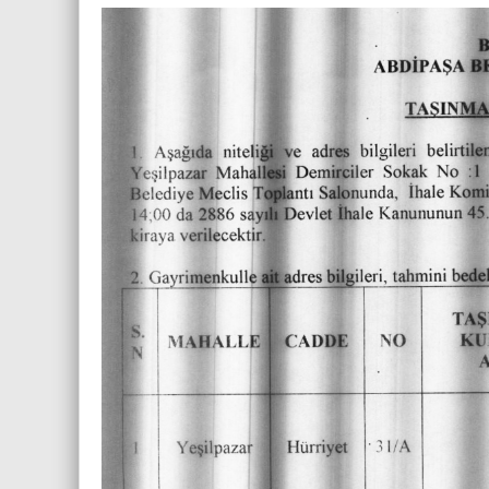
Yol Düzenlemesi
Derecik Mahallesi Yol Düzenleme 
ABDİPAŞA BELEDİYESİ KE
FESTİVALİ 2017