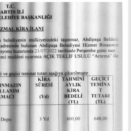
Çalışmaları
Güney Yolu
ŞKEK