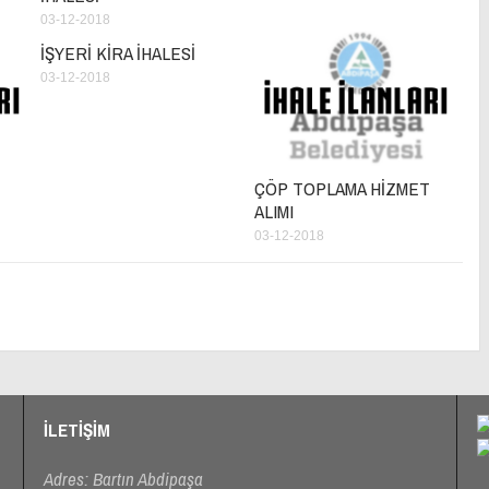
03-12-2018
İŞYERİ KİRA İHALESİ
03-12-2018
ÇÖP TOPLAMA HİZMET
ALIMI
03-12-2018
İLETİŞİM
Adres: Bartın Abdipaşa