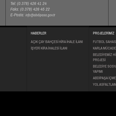
Tel:
(0.378) 426 41 24
Faks: (0.378) 426 45 22
E-Posta:
info@abdipasa.gov.tr
HABERLER
PROJELERİMİZ
AÇIK ÇAY BAHÇESİ KİRA İHALE İLANI
FUTBOL SAHAS
İŞYERİ KİRA İHALESİ İLANI
KARLA MÜCADE
BELEDIYEMIZ H
PROJESI
BELEDIYE SOSY
YAPIMI
ABDIPAŞA İÇME
YOL ASFALTLAM